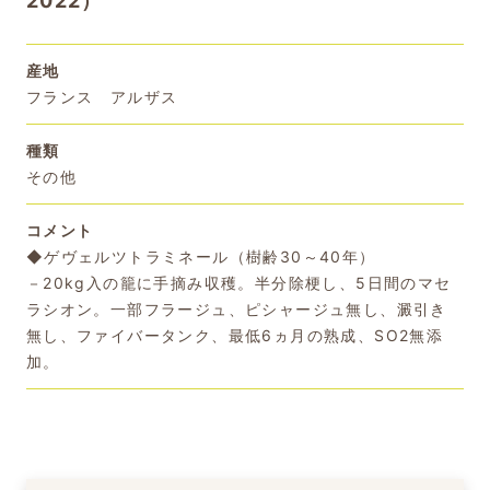
2022）
産地
フランス アルザス
種類
その他
コメント
◆ゲヴェルツトラミネール（樹齢30～40年）
－20kg入の籠に手摘み収穫。半分除梗し、5日間のマセ
ラシオン。一部フラージュ、ピシャージュ無し、澱引き
無し、ファイバータンク、最低6ヵ月の熟成、SO2無添
加。