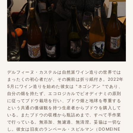
デルフィーヌ・カステルは自然派ワイン造りの世界では
まったくの初心者だが、その腕前は折り紙付き。2022年
5月にワイン造りを始めた彼女は "ネゴシアン "であり、
自分の畑を持たず、エコロジカルでビオディナミの原則
に従ってブドウ栽培を行い、ブドウ畑と地球を尊重する
という共通の価値観を持つ生産者からブドウを購入して
いる。またブドウの収穫から瓶詰めまで、すべて手作業
で行っている。無添加、無濾過、無清澄。妥協は一切な
し。彼女は旧友のランベール・スピルマン（DOMEINE