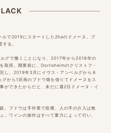
BLACK
ルで2019にスタートした2haのドメーヌ。ブ
置する。
ベルグで働くことになり、2017年から2018年の
得。開業前に、Dorlisheimのクリストフ・
完し、2019年3月にイヴス・アンベルグから８
トウェグから1区画のブドウ畑を借りてドメーヌをス
事ができたからだと、未だに週2日ドメーヌ・イ
践。ブドウは手作業で収穫、人の手の介入は無
ュ。ワインの操作はすべて重力によって行い、