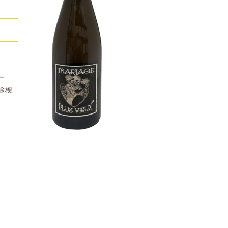
ー
除梗
。