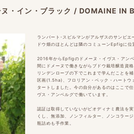
ーヌ・イン・ブラック
/
DOMAINE IN 
ランバート･スピルマンがアルザスのサンピエー
ドウ畑のほとんどは隣のコミューンEpfigに位
2016年からEpfigのドメーヌ・イヴス・アン
間にドメーヌで働きながらブドウ栽培醸造資格を取
リンデンローブの下でこれまで学んだことを補
区画(1.5ha)、フロリアン・ベック・ハー
タートしました。今の自分があるのはここで仕
ヴス・アンベルグで働いています。
認証は取得していないがビオディナミ農法を実
くし、無添加、ノンフィルター、ノンコラージ
瓶詰めも手作業。