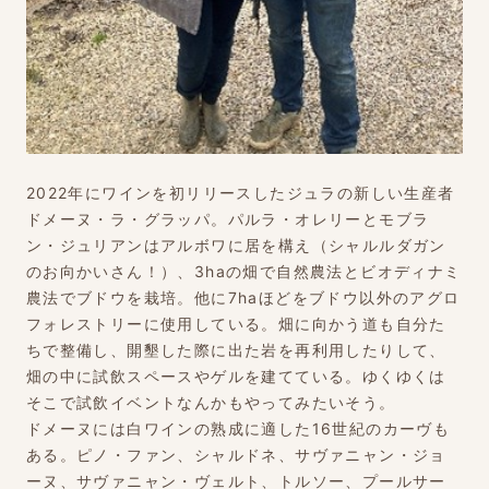
2022年にワインを初リリースしたジュラの新しい生産者
ドメーヌ・ラ・グラッパ。パルラ・オレリーとモブラ
ン・ジュリアンはアルボワに居を構え（シャルルダガン
のお向かいさん！）、3haの畑で自然農法とビオディナミ
農法でブドウを栽培。他に7haほどをブドウ以外のアグロ
フォレストリーに使用している。畑に向かう道も自分た
ちで整備し、開墾した際に出た岩を再利用したりして、
畑の中に試飲スペースやゲルを建てている。ゆくゆくは
そこで試飲イベントなんかもやってみたいそう。
ドメーヌには白ワインの熟成に適した16世紀のカーヴも
ある。ピノ・ファン、シャルドネ、サヴァニャン・ジョ
ーヌ、サヴァニャン・ヴェルト、トルソー、プールサー