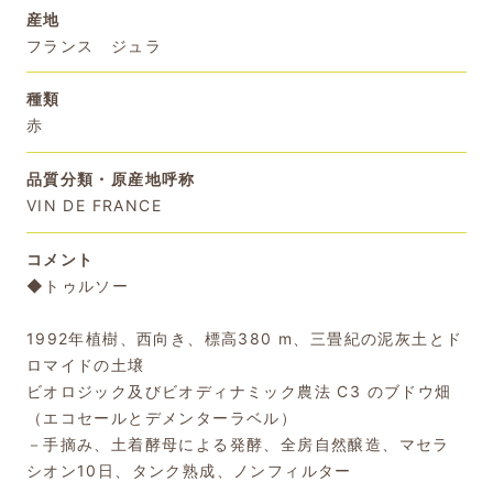
産地
フランス ジュラ
種類
赤
品質分類・原産地呼称
VIN DE FRANCE
コメント
◆トゥルソー
1992年植樹、西向き、標高380 m、三畳紀の泥灰土とド
ロマイドの土壌
ビオロジック及びビオディナミック農法 C3 のブドウ畑
（エコセールとデメンターラベル）
－手摘み、土着酵母による発酵、全房自然醸造、マセラ
シオン10日、タンク熟成、ノンフィルター