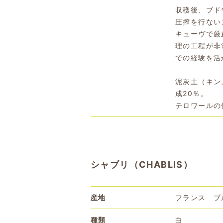
収穫後、ブド
圧搾を行ない
キューヴで厳
理の工程が非
での経験を活
泥灰土（キン
成20％。
テロワールの
シャブリ（CHABLIS）
産地
フランス ブ
種類
白