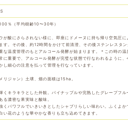
IS
00％（平均樹齢10〜30年）
ウが酸にさらされない様に、即座にドメーヌに持ち帰り空気圧に
ます。その後、約12時間をかけて前清澄、その後ステンレスタン
重な温度管理のもとアルコール発酵が始まります。＊この時の温
常に重要で、アルコール発酵が完璧な状態で行なわれるように、
かし細心の注意を払って管理を行なっています。
メリジャン）土壌、畑の面積は15ha。
輝くキラキラとした外観。パイナップルや完熟したグレープフル
ある濃密な果実味と酸味。
強くパワフルでいきいきとしたシャブリらしい味わい。ふくよか
白い花のような華やかな香りも立ち込めてきます。