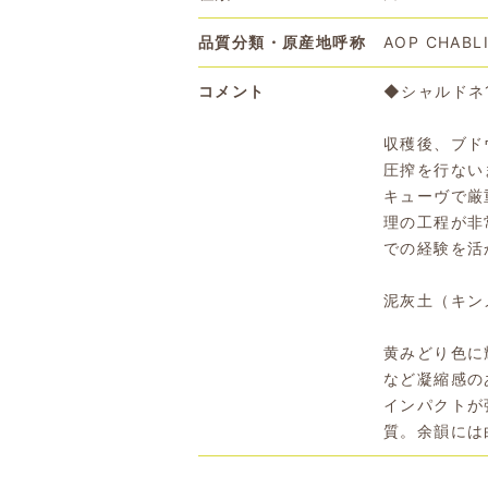
品質分類・原産地呼称
AOP CHABL
コメント
◆シャルドネ1
収穫後、ブド
圧搾を行ない
キューヴで厳
理の工程が非
での経験を活
泥灰土（キン
黄みどり色に
など凝縮感の
インパクトが
質。余韻には