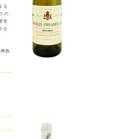
よる
クの
度管
今ま
。樽熟