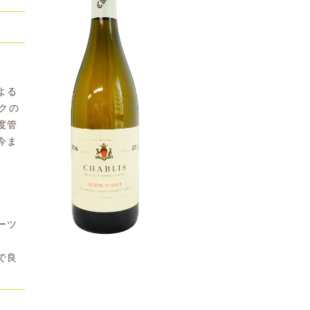
よる
クの
度管
今ま
ーツ
で良