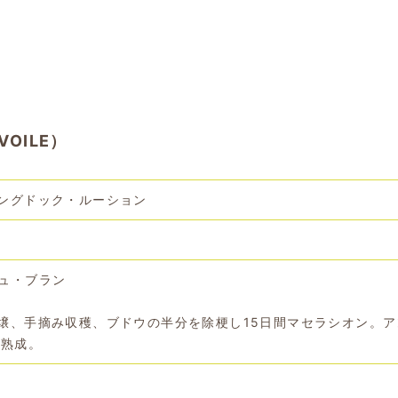
OILE）
ングドック・ルーション
ュ・ブラン
壌、手摘み収穫、ブドウの半分を除梗し15日間マセラシオン。ア
月熟成。