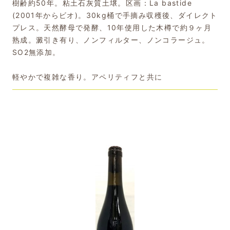
樹齢約50年。粘土石灰質土壌。区画：La bastide
(2001年からビオ)。30kg桶で手摘み収穫後、ダイレクト
プレス。天然酵母で発酵、10年使用した木樽で約９ヶ月
熟成。澱引き有り、ノンフィルター、ノンコラージュ。
SO2無添加。
軽やかで複雑な香り。アペリティフと共に