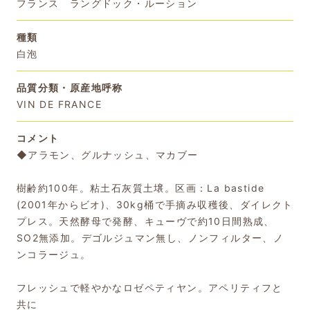
フランス ラングドック・ルーション
種類
白泡
品質分類・原産地呼称
VIN DE FRANCE
コメント
◆アラモン、グルナッシュ、マカブー
樹齢約100年。粘土石灰質土壌。区画：La bastide
(2001年からビオ)、30kg桶で手摘み収穫後、ダイレクト
プレス。天然酵母で発酵、キューヴで約10日間熟成、
SO2無添加。デゴルジュマン無し、ノンフィルター、ノ
ンコラージュ。
フレッシュで軽やかなロゼペティヤン。アペリティフと
共に