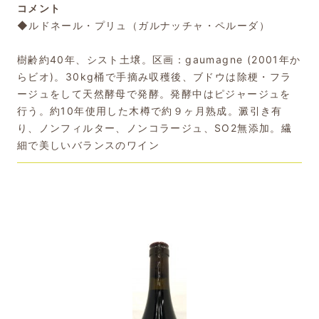
コメント
◆ルドネール・プリュ（ガルナッチャ・ペルーダ）
樹齢約40年、シスト土壌。区画：gaumagne (2001年か
らビオ)。30kg桶で手摘み収穫後、ブドウは除梗・フラ
ージュをして天然酵母で発酵。発酵中はピジャージュを
行う。約10年使用した木樽で約９ヶ月熟成。澱引き有
り、ノンフィルター、ノンコラージュ、SO2無添加。繊
細で美しいバランスのワイン