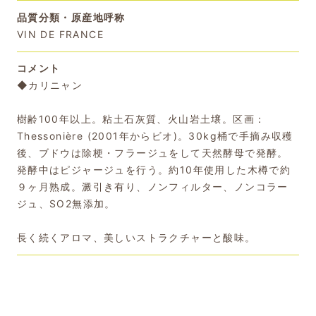
品質分類・原産地呼称
VIN DE FRANCE
コメント
◆カリニャン
樹齢100年以上。粘土石灰質、火山岩土壌。区画：
Thessonière (2001年からビオ)。30kg桶で手摘み収穫
後、ブドウは除梗・フラージュをして天然酵母で発酵。
発酵中はピジャージュを行う。約10年使用した木樽で約
９ヶ月熟成。澱引き有り、ノンフィルター、ノンコラー
ジュ、SO2無添加。
長く続くアロマ、美しいストラクチャーと酸味。