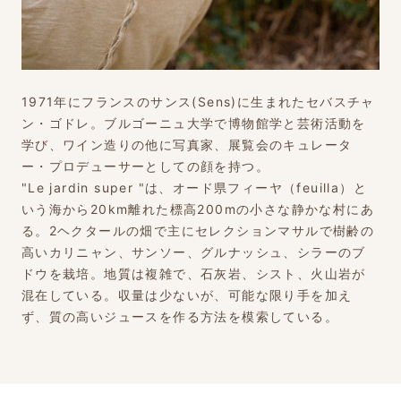
1971年にフランスのサンス(Sens)に生まれたセバスチャ
ン・ゴドレ。ブルゴーニュ大学で博物館学と芸術活動を
学び、ワイン造りの他に写真家、展覧会のキュレータ
ー・プロデューサーとしての顔を持つ。
"Le jardin super "は、オード県フィーヤ（feuilla）と
いう海から20km離れた標高200mの小さな静かな村にあ
る。2ヘクタールの畑で主にセレクションマサルで樹齢の
高いカリニャン、サンソー、グルナッシュ、シラーのブ
ドウを栽培。地質は複雑で、石灰岩、シスト、火山岩が
混在している。収量は少ないが、可能な限り手を加え
ず、質の高いジュースを作る方法を模索している。