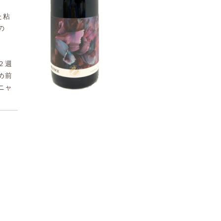
た粘
の
２週
め前
ニャ