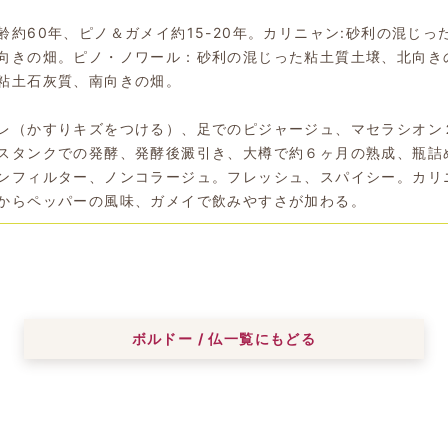
齢約60年、ピノ＆ガメイ約15-20年。カリニャン:砂利の混じっ
向きの畑。ピノ・ノワール：砂利の混じった粘土質土壌、北向き
粘土石灰質、南向きの畑。
レ（かすりキズをつける）、足でのピジャージュ、マセラシオン
スタンクでの発酵、発酵後澱引き、大樽で約６ヶ月の熟成、瓶詰
ンフィルター、ノンコラージュ。フレッシュ、スパイシー。カリ
からペッパーの風味、ガメイで飲みやすさが加わる。
ボルドー / 仏一覧にもどる