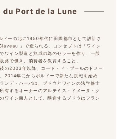
 du Port de la Lune
のワインはボルドーの北に1950年代に田園都市として設計さ
Claveau 」で造られる。コンセプトは「ワイン
でワイン製造と熟成の為のセラーを作り、一般
販路で働き、消費者を教育すること」
後の2003年以降、コート・ド・ブールのドメー
、2014年にからボルドーで新たな挑戦を始め
ランデ・ハーパは、ブドウとワインの法学修士
所有するオーナーのアルテミス・ドメーヌ・グ
のワイン商人として、醸造するブドウはフラン