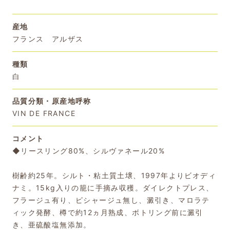
産地
フランス アルザス
種類
白
品質分類・原産地呼称
VIN DE FRANCE
コメント
◆リースリング80%、シルヴァネール20%
樹齢約25年。シルト・粘土質土壌、1997年よりビオディ
ナミ。15kg入りの籠に手摘み収穫。ダイレクトプレス、
フラージュ有り、ピシャージュ無し、澱引き、マロラテ
ィック発酵、樽で約12ヵ月熟成、ボトリング前に澱引
き、亜硫酸塩無添加。