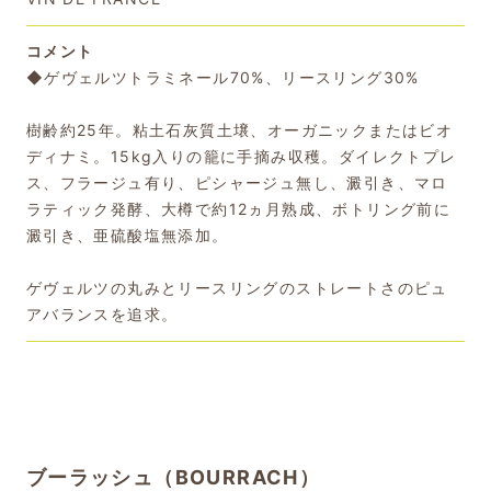
コメント
◆ゲヴェルツトラミネール70%、リースリング30%
樹齢約25年。粘土石灰質土壌、オーガニックまたはビオ
ディナミ。15kg入りの籠に手摘み収穫。ダイレクトプレ
ス、フラージュ有り、ピシャージュ無し、澱引き、マロ
ラティック発酵、大樽で約12ヵ月熟成、ボトリング前に
澱引き、亜硫酸塩無添加。
ゲヴェルツの丸みとリースリングのストレートさのピュ
アバランスを追求。
ブーラッシュ（BOURRACH）