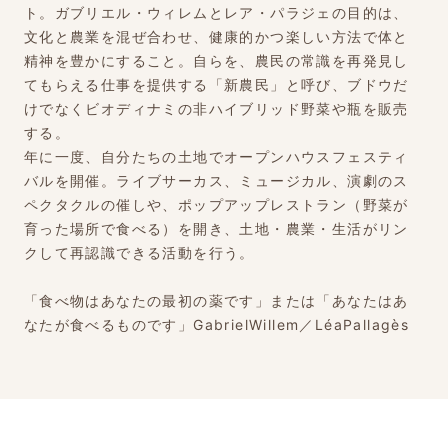
ト。ガブリエル・ウィレムとレア・パラジェの目的は、
文化と農業を混ぜ合わせ、健康的かつ楽しい方法で体と
精神を豊かにすること。自らを、農民の常識を再発見し
てもらえる仕事を提供する「新農民」と呼び、ブドウだ
けでなくビオディナミの非ハイブリッド野菜や瓶を販売
する。
年に一度、自分たちの土地でオープンハウスフェスティ
バルを開催。ライブサーカス、ミュージカル、演劇のス
ペクタクルの催しや、ポップアップレストラン（野菜が
育った場所で食べる）を開き、土地・農業・生活がリン
クして再認識できる活動を行う。
「食べ物はあなたの最初の薬です」または「あなたはあ
なたが食べるものです」GabrielWillem／LéaPallagès