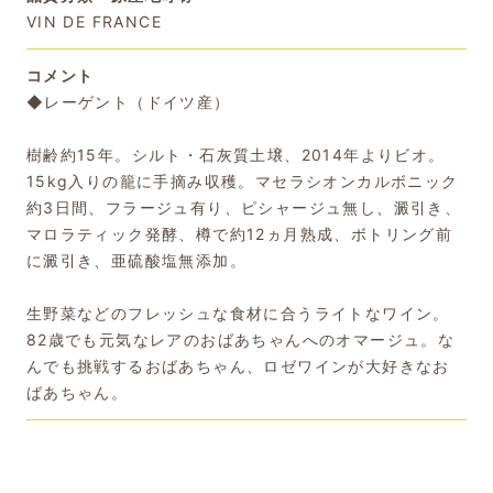
VIN DE FRANCE
コメント
◆レーゲント（ドイツ産）
樹齢約15年。シルト・石灰質土壌、2014年よりビオ。
15kg入りの籠に手摘み収穫。マセラシオンカルボニック
約3日間、フラージュ有り、ピシャージュ無し、澱引き、
マロラティック発酵、樽で約12ヵ月熟成、ボトリング前
に澱引き、亜硫酸塩無添加。
生野菜などのフレッシュな食材に合うライトなワイン。
82歳でも元気なレアのおばあちゃんへのオマージュ。な
んでも挑戦するおばあちゃん、ロゼワインが大好きなお
ばあちゃん。