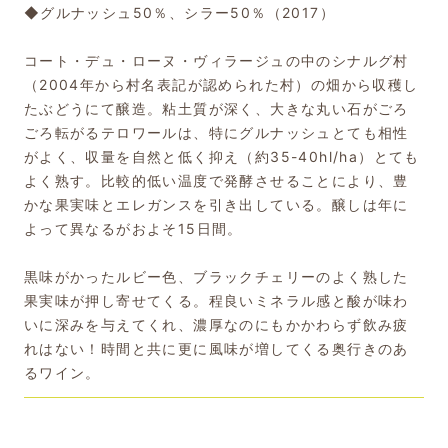
◆グルナッシュ50％、シラー50％（2017）
コート・デュ・ローヌ・ヴィラージュの中のシナルグ村
（2004年から村名表記が認められた村）の畑から収穫し
たぶどうにて醸造。粘土質が深く、大きな丸い石がごろ
ごろ転がるテロワールは、特にグルナッシュとても相性
がよく、収量を自然と低く抑え（約35-40hl/ha）とても
よく熟す。比較的低い温度で発酵させることにより、豊
かな果実味とエレガンスを引き出している。醸しは年に
よって異なるがおよそ15日間。
黒味がかったルビー色、ブラックチェリーのよく熟した
果実味が押し寄せてくる。程良いミネラル感と酸が味わ
いに深みを与えてくれ、濃厚なのにもかかわらず飲み疲
れはない！時間と共に更に風味が増してくる奥行きのあ
るワイン。