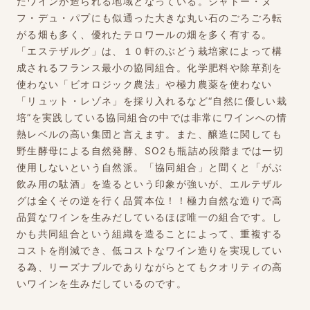
だワインが造られる地域となっている。シャトー・ヌ
フ・デュ・パプにも似通った大きな丸い石のごろごろ転
がる畑も多く、優れたテロワールの畑を多く有する。
「エステザルグ」は、１０軒のぶどう栽培家によって構
成されるフランス最小の協同組合。化学肥料や除草剤を
使わない「ビオロジック農法」や極力農薬を使わない
「リュット・レゾネ」を採り入れるなど“自然に優しい栽
培”を実践している協同組合の中では非常にワインへの情
熱レベルの高い集団と言えます。また、醸造に関しても
野生酵母による自然発酵、SO2も瓶詰め段階までは一切
使用しないという自然派。「協同組合」と聞くと「がぶ
飲み用の駄酒」を造るという印象が強いが、エルテザル
グは全くその逆を行く品質本位！！極力自然な造りで高
品質なワインを生みだしているほぼ唯一の組合です。し
かも共同組合という組織を造ることによって、重複する
コストを削減でき、低コストなワイン造りを実現してい
る為、リーズナブルでありながらとてもクオリティの高
いワインを生みだしているのです。