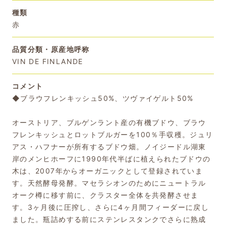
種類
赤
品質分類・原産地呼称
VIN DE FINLANDE
コメント
◆ブラウフレンキッシュ50%、ツヴァイゲルト50%
オーストリア、ブルゲンラント産の有機ブドウ、ブラウ
フレンキッシュとロットブルガーを100％手収穫。ジュリ
アス・ハフナーが所有するブドウ畑。ノイジードル湖東
岸のメンヒホーフに1990年代半ばに植えられたブドウの
木は、2007年からオーガニックとして登録されていま
す。天然酵母発酵。マセラシオンのためにニュートラル
オーク樽に移す前に、クラスター全体を共発酵させま
す。3ヶ月後に圧搾し、さらに4ヶ月間フィーダーに戻し
ました。瓶詰めする前にステンレスタンクでさらに熟成