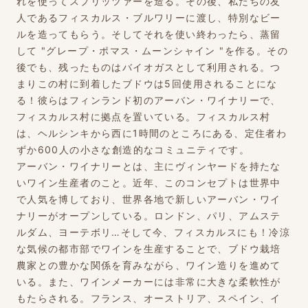
れを使ってスプリッツァーを造る。その後、私たちの友
人であるフィスカルス・ブルワリーに渡し、特別なビー
ルを造ってもらう。そしてそれを使い終わったら、蒸留
して "グレープ・ポマス・ムーンシャイン "を作る。その
後でも、残ったものはバイオガスとして利用される。つ
まりこの村に到着したブドウは5回使用されることにな
る！彼らはフィンランド初のアーバン・ワイナリーで、
フィスカルス村に拠点を置いている。フィスカルス村
は、ヘルシンキから西に1時間のところにある、定住者わ
ずか600人の小さな創造的なコミュニティです。
アーバン・ワイナリーとは、主にヴィンヤードを持たな
いワイン生産者のこと。近年、このコンセプトは世界中
で人気を博しており、世界各地で新しいアーバン・ワイ
ナリーがオープンしている。ロンドン、パリ、アムステ
ルダム、ヨーテボリ…そして今、フィスカルスにも！冷涼
な気候の都市部でワインを生産することで、ブドウ栽培
農家との豊かな関係を育みながら、ワイン造りを進めて
いる。また、ワインメーカーには非常に大きな柔軟性が
もたらされる。フランス、オーストリア、スペイン、イ