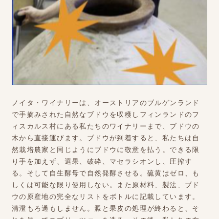
ノイタ・ワイナリーは、オーストリアのブルゲンランド
で手摘みされた自然なブドウを収穫しフィンランドのフ
ィスカルス村にある私たちのワイナリーまで、ブドウの
木から直接運びます。ブドウが到着すると、私たちは自
然栽培農家と同じようにブドウに敬意を払う。できる限
り手を加えず、選果、破砕、マセラシオンし、圧搾す
る。そして自生酵母で自然発酵させる。硫黄はゼロ、も
しくは可能な限り使用しない。また原材料、製法、ブド
ウの原産地の完全なリストをボトルに記載しています。
清澄もろ過もしません。澱と果皮の処理が終わると、そ