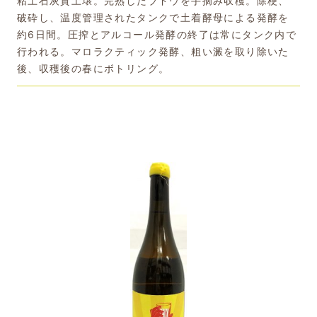
粘土石灰質土壌。完熟したブドウを手摘み収穫。除梗、
破砕し、温度管理されたタンクで土着酵母による発酵を
約6日間。圧搾とアルコール発酵の終了は常にタンク内で
行われる。マロラクティック発酵、粗い澱を取り除いた
後、収穫後の春にボトリング。