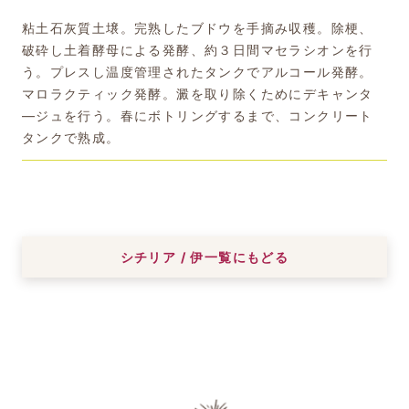
粘土石灰質土壌。完熟したブドウを手摘み収穫。除梗、
破砕し土着酵母による発酵、約３日間マセラシオンを行
う。プレスし温度管理されたタンクでアルコール発酵。
マロラクティック発酵。澱を取り除くためにデキャンタ
―ジュを行う。春にボトリングするまで、コンクリート
タンクで熟成。
シチリア / 伊一覧にもどる