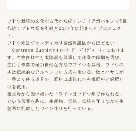
ブドウ栽培の文化が古代から続くシチリア州パキノで5世
代続くブドウ畑を引継ぎ2017年に始まったプロジェク
ト。
ブドウ畑はヴェンディカリ自然保護区からほど近い
「Contrada Buonivini(ｺﾝﾄﾗｰﾀﾞ･ﾌﾞｵﾃﾞｨｰﾆ)」にありま
す。生物多様性と太陰暦を尊重して作業の時期を選び、
主に手作業で極力自然な方法でブドウを栽培。ブドウの
木は伝統的なアルベレッロ方式を用いる。鍬とハサミが
一番よく使う道具で、肥料は成熟した有機肥料と緑肥だ
けを使用。
祖父母から受け継いだ「ワインはブドウ畑で作られる」
という言葉を胸に、生産物、景観、伝統を守りながら生
態系に配慮したワイン造りを行っている。