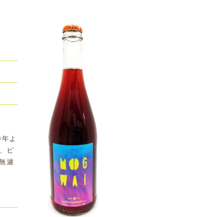
0年よ
り、ピ
無濾