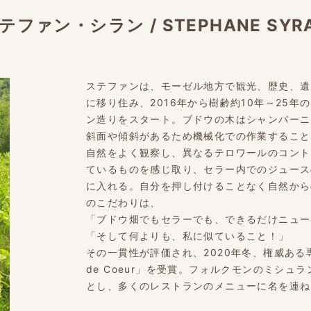
テファン・シラン
/
STEPHANE SYR
ステファンは、モーゼル地方で観光、歴史、遺
に移り住み、2016年から樹齢約10年～25
ン造りをスタート。ブドウの木はシャンパーニ
斜面や傾斜があるため機械化での作業すること
自然をよく観察し、異なるテロワールのコント
ているものを感じ取り、セラー内でのジュース
に入れる。自分を押し付けることなく自然から
のこだわりは、
「ブドウ畑でもセラーでも、できるだけニュー
「そして何よりも、私に似ていること！」
その一貫性が評価され、2020年冬、権威ある専門誌「L
de Coeur」を受賞。フォルクモンのミシュ
とし、多くのレストランのメニューに名を連ね