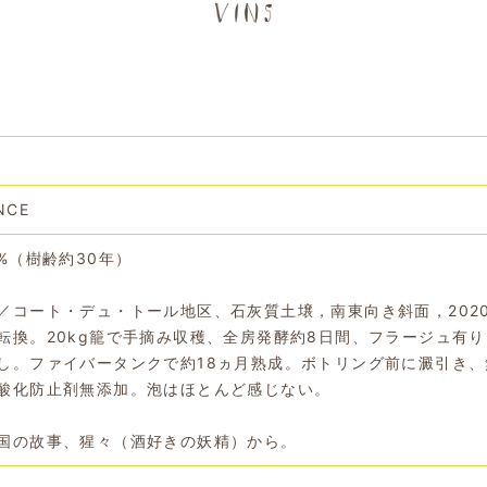
NCE
%（樹齢約30年）
／コート・デュ・トール地区、石灰質土壌，南東向き斜面，202
転換。20kg籠で手摘み収穫、全房発酵約8日間、フラージュ有
し。ファイバータンクで約18ヵ月熟成。ボトリング前に澱引き、
酸化防止剤無添加。泡はほとんど感じない。
国の故事、猩々（酒好きの妖精）から。