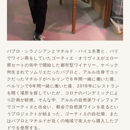
パブロ・シラノシアンとマチルド・バイユ夫妻と、パリ
でワイン商をしていたゴーティエ・オリヴィエがエロー
県セートの街中で開始した都市型ワイナリー。ケベック
州生まれでソムリエだったパブロと、アルル出身でコッ
クだったマチルドがベルリンで６年間一緒に働いた後、
ベルリンで6年間一緒に働いた後、2019年にレストラン
を開く場所を探していたが、コロナのパンデミックによ
り計画が頓挫。そんな中、アルルの自然派ワインフェア
でゴーティエと出会い、都会で自然派ワインを造るとい
うプロジェクトが始まった。ゴーティエの自社畑、また
はパブロとマチルドが近くの地域で友人から購入したブ
ドウを使用する。