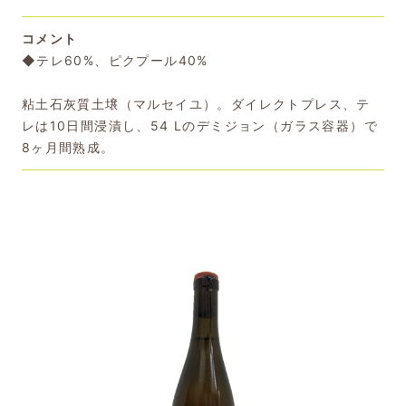
コメント
◆テレ60%、ピクプール40%
粘土石灰質土壌（マルセイユ）。ダイレクトプレス、テ
レは10日間浸漬し、54 Lのデミジョン（ガラス容器）で
8ヶ月間熟成。