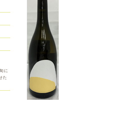
旬に
せた