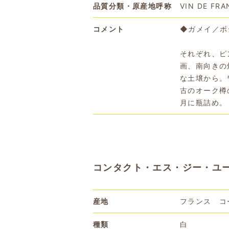
品質分類・原産地呼称
VIN DE FRA
コメント
◆ガメイ／ボ
それぞれ、ピ
画、南向きの
な土壌から。
古のオーク樽
月に瓶詰め。
コンタクト・エス・ジー・ユー20
産地
フランス コ
種類
白