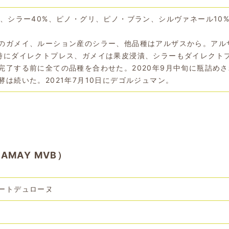
%、シラー40%、ピノ・グリ、ピノ・ブラン、シルヴァネール10
のガメイ、ルーション産のシラー、他品種はアルザスから。アル
時にダイレクトプレス、ガメイは果皮浸漬、シラーもダイレクト
完了する前に全ての品種を合わせた。2020年9月中旬に瓶詰め
酵は続いた。2021年7月10日にデゴルジュマン。
MAY MVB）
ートデュローヌ