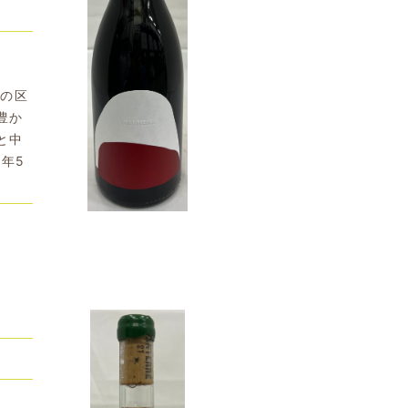
年の区
豊か
と中
年5