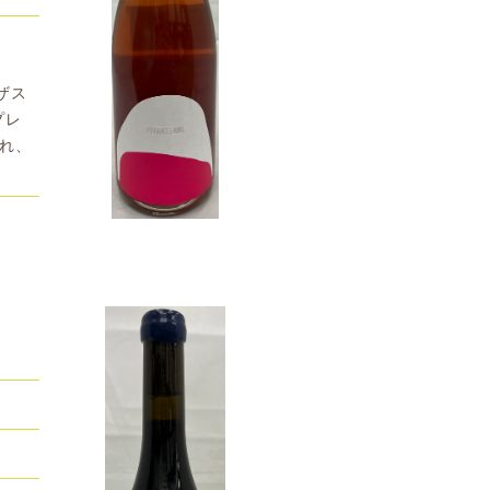
%
ザス
プレ
され、