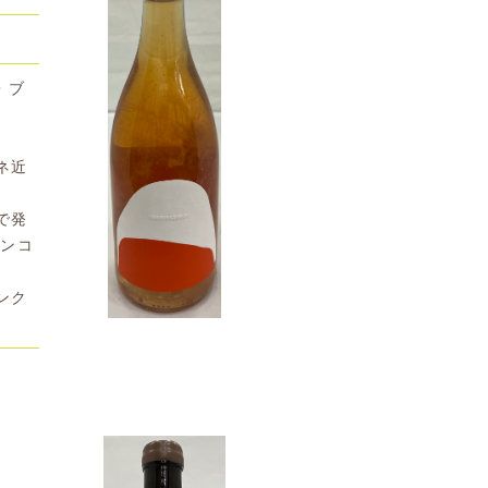
・ブ
ネ近
で発
キンコ
ンク