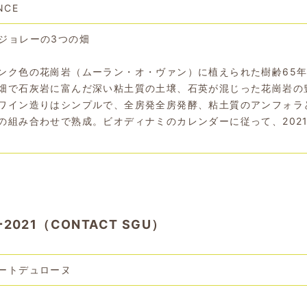
NCE
ジョレーの3つの畑
ンク色の花崗岩（ムーラン・オ・ヴァン）に植えられた樹齢65
畑で石灰岩に富んだ深い粘土質の土壌、石英が混じった花崗岩の
ワイン造りはシンプルで、全房発全房発酵、粘土質のアンフォラ
の組み合わせで熟成。ビオディナミのカレンダーに従って、2021
21（CONTACT SGU）
ートデュローヌ