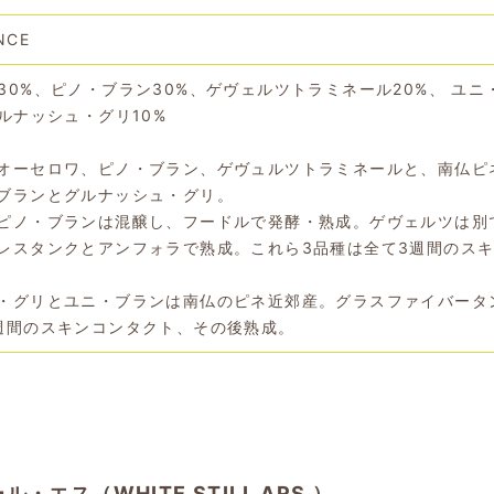
NCE
30%、ピノ・ブラン30%、ゲヴェルツトラミネール20%、 ユニ
グルナッシュ・グリ10%
オーセロワ、ピノ・ブラン、ゲヴュルツトラミネールと、南仏ピ
ブランとグルナッシュ・グリ。
ピノ・ブランは混醸し、フードルで発酵・熟成。ゲヴェルツは別
レスタンクとアンフォラで熟成。これら3品種は全て3週間のス
・グリとユニ・ブランは南仏のピネ近郊産。グラスファイバータ
週間のスキンコンタクト、その後熟成。
エス（WHITE STILL ARS ）