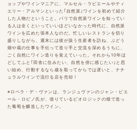
ョップやワインマニアに、マルセル・ラピエールやティ
エリー・アルマンといった｢自然派｣ワインを初めて紹介
した人物だということ。パリで自然派ワインを知ってい
る人は全くといっていいほどいなかった時代に、自然派
ワインを広めた張本人なのだ。忙しいレストランを切り
盛りしながら、週末には彼が扱う生産者を訪ね、ぶどう
畑や蔵の仕事を手伝って造り手と交流を深めるうちに、
ごく自然にワイン造りを覚えていった。それから10年ほ
どしてふと｢田舎に住みたい、自然を傍に感じたい｣と思
い始め、行動するなら歳を取ってからでは遅いと、ナチ
ュラルワインで流行る店を売却！
※ロペラ・デ・ヴァンは、ランジュヴァンのジャン・ピエ
ール・ロビノ氏が、借りているビオロジックの畑で造っ
た葡萄を醸造したワイン。