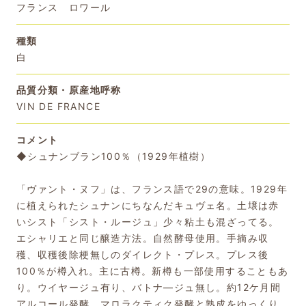
フランス ロワール
種類
白
品質分類・原産地呼称
VIN DE FRANCE
コメント
◆シュナンブラン100％（1929年植樹）
「ヴァント・ヌフ」は、フランス語で29の意味。1929年
に植えられたシュナンにちなんだキュヴェ名。土壌は赤
いシスト「シスト・ルージュ」少々粘土も混ざってる。
エシャリエと同じ醸造方法。自然酵母使用。手摘み収
穫、収穫後除梗無しのダイレクト・プレス。プレス後
100％が樽入れ。主に古樽。新樽も一部使用することもあ
り。ウイヤージュ有り、バトナ―ジュ無し。約12ケ月間
アルコール発酵、マロラクティク発酵と熟成をゆっくり