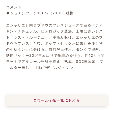
コメント
◆シュナンブラン100％（2001年植樹）
エシャリエと同じブドウのプレスジュースで造るペティ
ヤン・ナチュレル。ビオロジック農法。土壌は赤いシス
ト「シスト・ルージュ」。手摘み収穫。エシャリエのブ
ドウをプレスした後、ポップ・セック用に果汁を少し別
の小型タンクに分ける。自然酵母使用。タンクで発酵。
糖度リッター20グラム辺りで瓶詰めを行う。約12カ月間
ラットでアルコール発酵を終え、熟成。SO2無添加、フ
ィルター無し。 手動でデゴルジュマン。
ロワール / 仏一覧にもどる