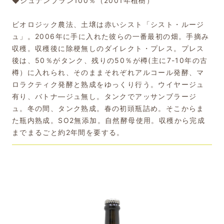
◆シュナンブラン100％（2001年植樹）
ビオロジック農法、土壌は赤いシスト「シスト・ルージ
ュ」。2006年に手に入れた彼らの一番最初の畑。手摘み
収穫。収穫後に除梗無しのダイレクト・プレス。プレス
後は、50％がタンク、残りの50％が樽(主に7-10年の古
樽）に入れられ、そのままそれぞれアルコール発酵、マ
ロラクティク発酵と熟成をゆっくり行う。ウイヤージュ
有り、バトナ―ジュ無し。タンクでアッサンブラージ
ュ。冬の間、タンク熟成。春の初頭瓶詰め。そこからま
た瓶内熟成。SO2無添加。自然酵母使用。収穫から完成
までまるごと約2年間を要する。