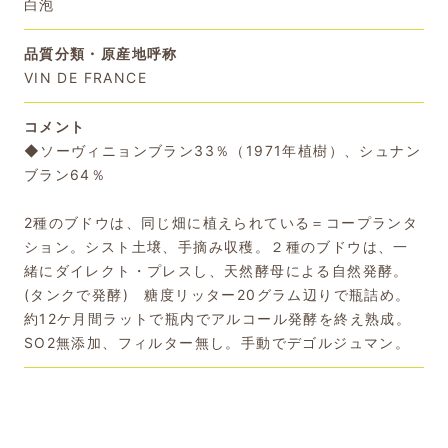
白泡
品質分類・原産地呼称
VIN DE FRANCE
コメント
◆ソーヴィニョンブラン33％（1971年植樹）、シュナン
ブラン64％
2種のブドウは、同じ畑に植えられている＝コープランタ
ション。シスト土壌、手摘み収穫。２種のブドウは、一
緒にダイレクト・プレスし、天然酵母による自然発酵。
(タンクで発酵) 糖度リッター20グラム辺りで瓶詰め。
約12ケ月間ラットで瓶内でアルコール発酵を終え熟成。
SO2無添加、フィルター無し。手動でデゴルジュマン。