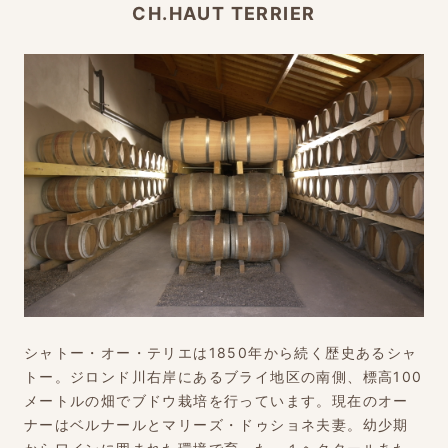
CH.HAUT TERRIER
シャトー・オー・テリエは1850年から続く歴史あるシャ
トー。ジロンド川右岸にあるブライ地区の南側、標高100
メートルの畑でブドウ栽培を行っています。現在のオー
ナーはベルナールとマリーズ・ドゥショネ夫妻。幼少期