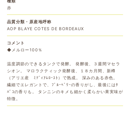
種類
赤
品質分類・原産地呼称
AOP BLAYE COTES DE BORDEAUX
コメント
◆メルロー100％
温度調節のできるタンクで発酵。 発酵後、３週間マセラ
シオン。 マロラクティック発酵後、１８カ月間、新樽
（アリエ産 ﾐﾃﾞｨｱﾑﾛｰｽﾄ）で熟成。 深みのある赤色。
繊細でエレガントで、ﾌﾞﾙｰﾍﾞﾘｰの香りがし、最後にはﾀ
ﾊﾞｺの香りも。 タンニンのキメも細かく柔らかい果実味が
特徴。