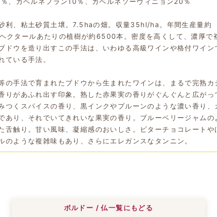
0％、カベルネフラン10％、カベルネソーヴィニョン20％
利、粘土砂質土壌。7.5haの畑。収量35hl/ha。年間生産量約
本。1ヘクタールあたりの植樹が約6500本。密度を高くして、濃厚で
ブドウを造り出すこの手法は、いわゆる高級ワインや格付ワイン
れている手法。
等の手法で育まれたブドウから生まれたワインは、まるで完熟カ
香りがあふれ出す印象。熟した赤果実の香りがぐんぐんと広がっ
みつくスパイスの香り、黒インクやプルーンのような濃い香り、
であり、それでいてきれいな果実の香り。ブルーベリージャムの
た舌触り。甘い風味、凝縮感のおいしさ。ビターチョコレートや
ルのような複雑味もあり、さらにエレガンスなタンニン。
ボルドー / 仏一覧にもどる