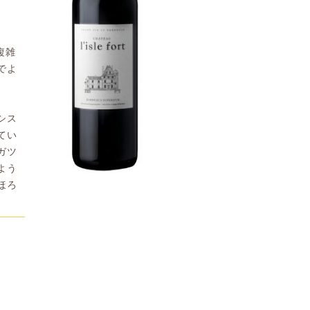
複雑
でよ
シス
てい
ガツ
よう
ほろ