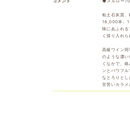
コメント
◆メルロー7
粘土石灰質、砂
16,000
味にあふれる
く採り入れら
高級ワイン同
のような濃い
くなかで、絡
ンとパワフル
なとろりとし
甘苦いカラメ