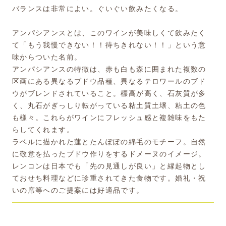
バランスは非常によい。ぐいぐい飲みたくなる。
アンパシアンスとは、このワインが美味しくて飲みたく
て「もう我慢できない！！待ちきれない！！」という意
味からついた名前。
アンパシアンスの特徴は、赤も白も森に囲まれた複数の
区画にある異なるブドウ品種、異なるテロワールのブド
ウがブレンドされていること。標高が高く、石灰質が多
く、丸石がぎっしり転がっている粘土質土壌、粘土の色
も様々。これらがワインにフレッシュ感と複雑味をもた
らしてくれます。
ラベルに描かれた蓮とたんぽぽの綿毛のモチーフ。自然
に敬意を払ったブドウ作りをするドメーヌのイメージ。
レンコンは日本でも「先の見通しが良い」と縁起物とし
ておせち料理などに珍重されてきた食物です。婚礼・祝
いの席等へのご提案には好適品です。