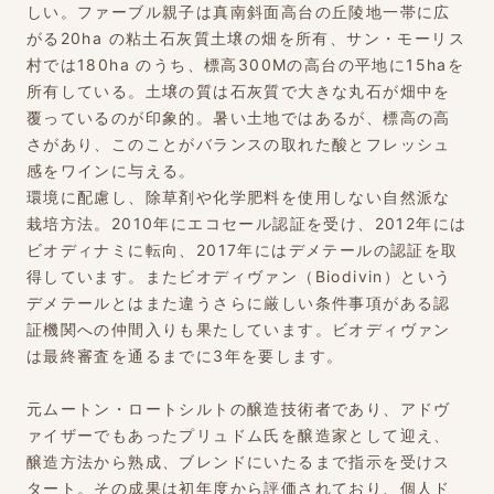
しい。ファーブル親子は真南斜面高台の丘陵地一帯に広
がる20ha の粘土石灰質土壌の畑を所有、サン・モーリス
村では180ha のうち、標高300Mの高台の平地に15haを
所有している。土壌の質は石灰質で大きな丸石が畑中を
覆っているのが印象的。暑い土地ではあるが、標高の高
さがあり、このことがバランスの取れた酸とフレッシュ
感をワインに与える。
環境に配慮し、除草剤や化学肥料を使用しない自然派な
栽培方法。2010年にエコセール認証を受け、2012年には
ビオディナミに転向、2017年にはデメテールの認証を取
得しています。またビオディヴァン（Biodivin）という
デメテールとはまた違うさらに厳しい条件事項がある認
証機関への仲間入りも果たしています。ビオディヴァン
は最終審査を通るまでに3年を要します。
元ムートン・ロートシルトの醸造技術者であり、アドヴ
ァイザーでもあったプリュドム氏を醸造家として迎え、
醸造方法から熟成、ブレンドにいたるまで指示を受けス
タート。その成果は初年度から評価されており、個人ド