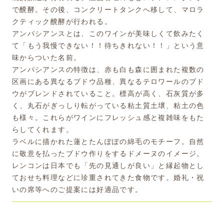
で醗酵。その後、コンクリートタンクへ移して、マロラ
クティック醗酵が行われる。
アンパシアンスとは、このワインが美味しくて飲みたく
て「もう我慢できない！！待ちきれない！！」という意
味からついた名前。
アンパシアンスの特徴は、赤も白も森に囲まれた複数の
区画にある異なるブドウ品種、異なるテロワールのブド
ウがブレンドされていること。標高が高く、石灰質が多
く、丸石がぎっしり転がっている粘土質土壌、粘土の色
も様々。これらがワインにフレッシュ感と複雑味をもた
らしてくれます。
ラベルに描かれた蓮とたんぽぽの綿毛のモチーフ。自然
に敬意を払ったブドウ作りをするドメーヌのイメージ。
レンコンは日本でも「先の見通しが良い」と縁起物とし
ておせち料理などに珍重されてきた食物です。婚礼・祝
いの席等へのご提案には好適品です。