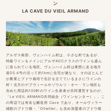
ン
LA CAVE DU VIEIL ARMAND
アルザス南部、ヴェンハイム村は、小さな村であるが、
特級ワインをメインにアルザAOCクラスのワインも盛ん
に造られている地区。ヴェンハイム村は東西に走る地方
道D5.4号の沿って約1kmに住宅が連なり、そのほとんど
が農業とブドウ栽培で生計を立てているまさにワインの
村！北方のゲブヴィールやゾウルツ・オー・ラン地区も
含めた周辺約100軒のワイン生産者が共同運営するのが、
「Le VIEIL ARMAND共同組合（ワインセンター）」。こ
の周辺では有名な醸造所 Cave であり、オールヴィラー
城館のブドウ畑・「Ollwiller」も含め加盟者のブドウ畑