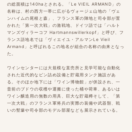
の総面積は140haとされる。「Le VIEIL ARMAND」の
名称は、村の西方一帯に広がるヴォージェ山地の「ヴェ
ンハイムの尾根と森」、フランス軍の陣地と司令部が置
かれた「第一次大戦」の激戦地、ドイツ語では「ハルト
マンズヴィラーコフ Hartmannswillerkopf」と呼び、フ
ランス語地名では「ヴィエイユ・アルマンLe Vieil
Armand」と呼ばれるこの地名が組合の名称の由来となっ
た。
ワインセンターには大規模な直売所と見学可能な自動化
された近代的なビン詰め設備と貯蔵用タンク施設があ
る。そのほか地下には「ワイン博物館」が併設され、一
昔前のブドウの収穫や運搬に使った桶や荷車、あるいは
ワイン醸造用の無数の用具、巨大な貯蔵樽そして、「第
一次大戦」のフランス軍将兵の実際の装備や武器類、戦
いの塹壕や司令部のモデル部屋なども展示されている。