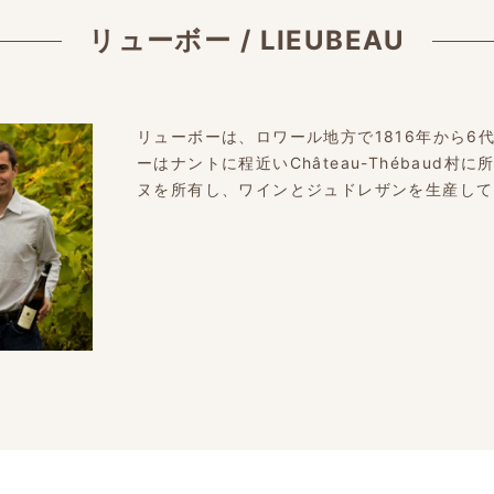
リューボー
/
LIEUBEAU
リューボーは、ロワール地方で1816年から6
ーはナントに程近いChâteau-Thébaud
ヌを所有し、ワインとジュドレザンを生産して