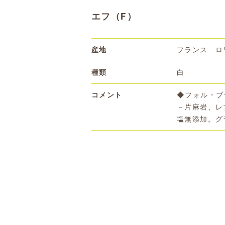
エフ（F）
産地
フランス ロ
種類
白
コメント
◆フォル・ブ
－片麻岩、レ
塩無添加。グ