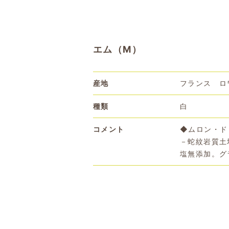
エム（M）
産地
フランス ロ
種類
白
コメント
◆ムロン・ド
－蛇紋岩質土
塩無添加。グ