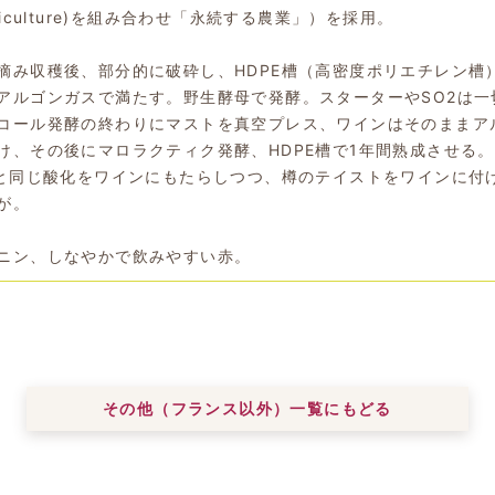
riculture)を組み合わせ「永続する農業」）を採用。
摘み収穫後、部分的に破砕し、HDPE槽（高密度ポリエチレン槽
アルゴンガスで満たす。野生酵母で発酵。スターターやSO2は一
コール発酵の終わりにマストを真空プレス、ワインはそのままア
け、その後にマロラクティク発酵、HDPE槽で1年間熟成させる。
樽と同じ酸化をワインにもたらしつつ、樽のテイストをワインに付
が。
ニン、しなやかで飲みやすい赤。
その他（フランス以外）一覧にもどる