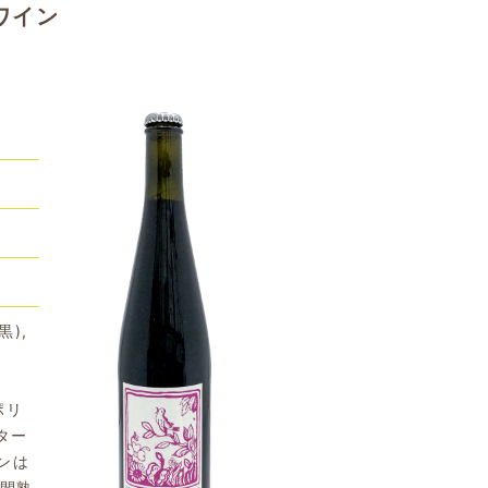
ワイン
黒),
ポリ
ター
ンは
年間熟