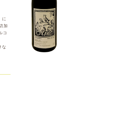
）に
切加
ルコ
けな