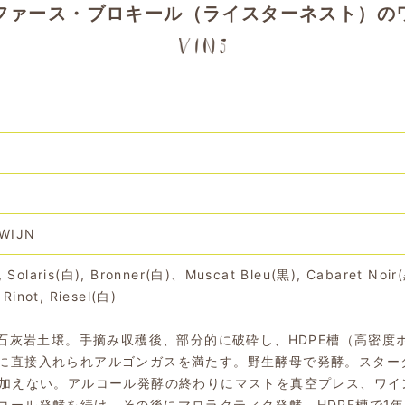
ファース・ブロキール（ライスターネスト）の
 WIJN
Solaris(白), Bronner(白)、Muscat Bleu(黒), Cabaret Noir(
 Rinot, Riesel(白)
)の石灰岩土壌。手摘み収穫後、部分的に破砕し、HDPE槽（高密度
に直接入れられアルゴンガスを満たす。野生酵母で発酵。スター
切加えない。アルコール発酵の終わりにマストを真空プレス、ワイ
コール発酵を続け、その後にマロラクティク発酵、HDPE槽で1