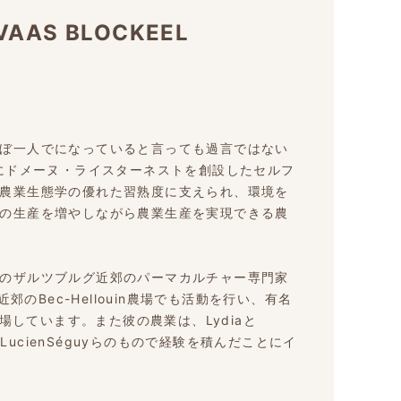
VAAS BLOCKEEL
ぼ一人でになっていると言っても過言ではない
年にドメーヌ・ライスターネストを創設したセルフ
農業生態学の優れた習熟度に支えられ、環境を
の生産を増やしながら農業生産を実現できる農
のザルツブルグ近郊のパーマカルチャー専門家
re近郊のBec-Hellouin農場でも活動を行い、有名
登場しています。また彼の農業は、Lydiaと
eiber、LucienSéguyらのもので経験を積んだことにイ