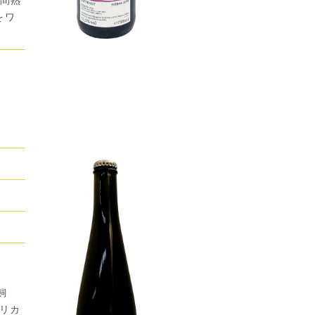
をワ
飼
グリカ