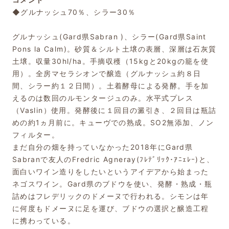
◆グルナッシュ70％、シラー30％
グルナッシュ(Gard県Sabran )、シラー(Gard県Saint
Pons la Calm)。砂質＆シルト土壌の表層、深層は石灰質
土壌。収量30hl/ha。手摘収穫（15kgと20kgの籠を使
用）。全房マセラシオンで醸造（グルナッシュ約８日
間、シラー約１２日間）。土着酵母による発酵。手を加
えるのは数回のルモンタージュのみ。水平式プレス
（Vaslin）使用。発酵後に１回目の澱引き、２回目は瓶詰
めの約1ヵ月前に。キューヴでの熟成。SO2無添加、ノン
フィルター。
まだ自分の畑を持っていなかった2018年にGard県
Sabranで友人のFredric Agneray(ﾌﾚﾃﾞﾘｯｸ･ｱﾆｪﾚｰ)と、
面白いワイン造りをしたいというアイデアから始まった
ネゴスワイン。Gard県のブドウを使い、発酵・熟成・瓶
詰めはフレデリックのドメーヌで行われる。シモンは年
に何度もドメーヌに足を運び、ブドウの選択と醸造工程
に携わっている。