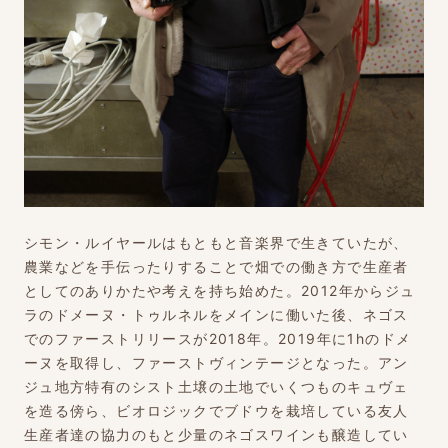
シモン・ルイヤールはもともと音楽界で生きていたが、
農業などを手伝ったりすることで畑での働き方で生産者
としてのありかたや考えを持ち始めた。2012年からジュ
ラのドメーヌ・トゥルネルをメインに働いた後、ネゴス
でのファーストリリースが2018年。2019年に1hのドメ
ーヌを取得し、ファーストヴィンテージとなった。アン
ジュ地方特有のシスト土壌の土地でいくつものキュヴェ
を造る傍ら、ビオロジックでブドウを栽培している友人
生産者達の協力のもと少量のネゴスワインも醸造してい