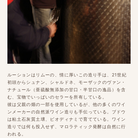
ルーションはリムーの、情に厚いこの造り手は、21世紀
初頭からシュナン、シャルドネ、モーザックのヴァン・
ナチュール（亜硫酸無添加の甘口・半甘口の逸品）を含
む、宝物でいっぱいのセラーを所有している。
彼は父親の畑の一部を使用しているが、他の多くのワイ
ンメーカーの自然派ワイン造りも手伝っている。ブドウ
は粘土石灰質土壌、ビオディナミで育てている。ワイン
造りでは何も投入せず、マロラティック発酵は自然に行
われる。