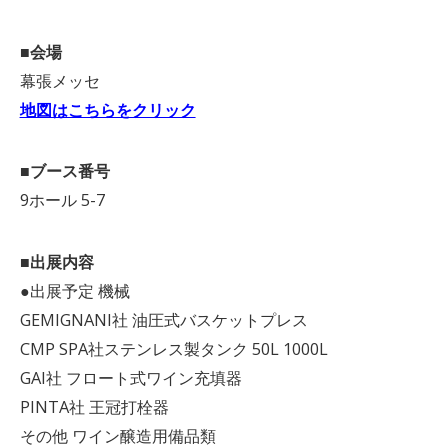
■会場
幕張メッセ
地図はこちらをクリック
■ブース番号
9ホール 5-7
■出展内容
●出展予定 機械
GEMIGNANI社 油圧式バスケットプレス
CMP SPA社ステンレス製タンク 50L 1000L
GAI社 フロート式ワイン充填器
PINTA社 王冠打栓器
その他 ワイン醸造用備品類