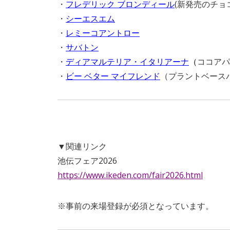
・
フレデリック ブロンディール
(新発売のチョ
・
シーエスエム
・
レミーコアントロー
・
サバトン
・
ディアマルテリア・イタリアーナ
（
ココアパ
・
ビー ベター マイフレンド
（プラントベース
▼関連リンク
池伝フェア2026
https://www.ikeden.com/fair2026.html
※事前の来場登録が必須となっています。