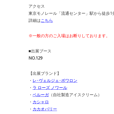
アクセス
東京モノレール「流通センター」駅から徒歩1
詳細は
こちら
※一般の方のご入場はお断りしております。
■出展ブース
NO.129
【出展ブランド】
・
レ･ヴェルジェ･ボワロン
・
ラ ローズ ノワール
・
ベルーガ
（自社製造アイスクリーム）
・
カシャロ
・
カカオバリー