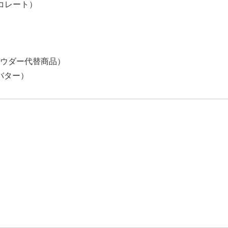
コレート）
ウダー代替商品）
バター）