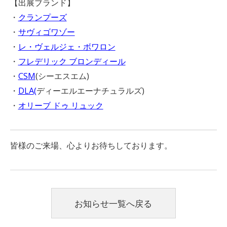
【出展ブランド】
・
クランプーズ
・
サヴィゴワゾー
・
レ・ヴェルジェ・ボワロン
・
フレデリック ブロンディール
・
CSM
(シーエスエム)
・
DLA
(
ディーエルエーナチュラルズ)
・
オリーブ ドゥ リュック
皆様のご来場、心よりお待ちしております。
お知らせ一覧へ戻る