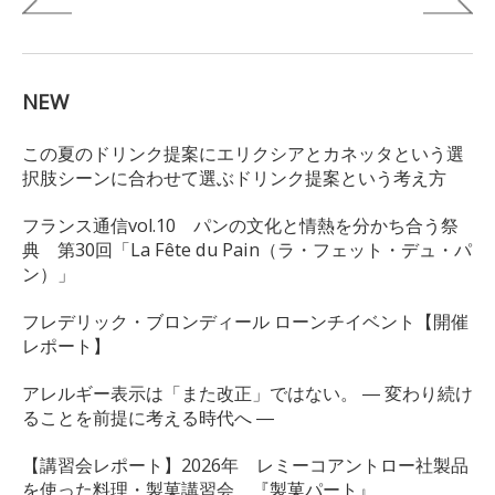
NEW
この夏のドリンク提案にエリクシアとカネッタという選
択肢シーンに合わせて選ぶドリンク提案という考え方
フランス通信vol.10 パンの文化と情熱を分かち合う祭
典 第30回「La Fête du Pain（ラ・フェット・デュ・パ
ン）」
フレデリック・ブロンディール ローンチイベント【開催
レポート】
アレルギー表示は「また改正」ではない。 ― 変わり続け
ることを前提に考える時代へ ―
【講習会レポート】2026年 レミーコアントロー社製品
を使った料理・製菓講習会 『製菓パート』