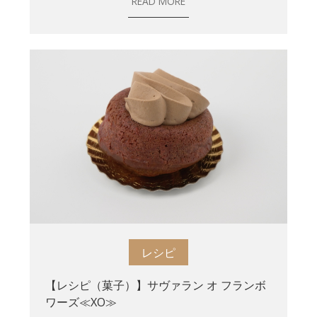
READ MORE
レシピ
【レシピ（菓子）】サヴァラン オ フランボ
ワーズ≪XO≫