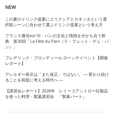
NEW
この夏のドリンク提案にエリクシアとカネッタという選
択肢シーンに合わせて選ぶドリンク提案という考え方
フランス通信vol.10 パンの文化と情熱を分かち合う祭
典 第30回「La Fête du Pain（ラ・フェット・デュ・パ
ン）」
フレデリック・ブロンディール ローンチイベント【開催
レポート】
アレルギー表示は「また改正」ではない。 ― 変わり続け
ることを前提に考える時代へ ―
【講習会レポート】2026年 レミーコアントロー社製品
を使った料理・製菓講習会 『製菓パート』