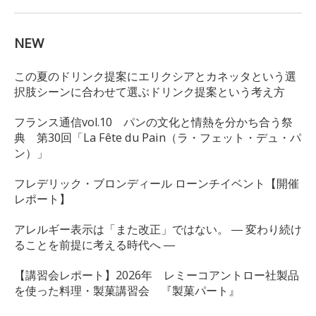
NEW
この夏のドリンク提案にエリクシアとカネッタという選
択肢シーンに合わせて選ぶドリンク提案という考え方
フランス通信vol.10 パンの文化と情熱を分かち合う祭
典 第30回「La Fête du Pain（ラ・フェット・デュ・パ
ン）」
フレデリック・ブロンディール ローンチイベント【開催
レポート】
アレルギー表示は「また改正」ではない。 ― 変わり続け
ることを前提に考える時代へ ―
【講習会レポート】2026年 レミーコアントロー社製品
を使った料理・製菓講習会 『製菓パート』