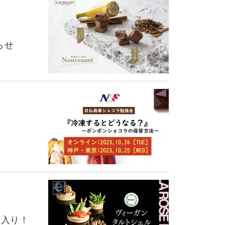
らせ
間入り！