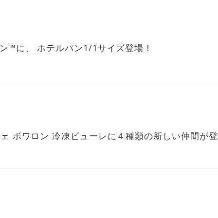
ン™️に、 ホテルパン1/1サイズ登場！
ジェ ボワロン 冷凍ピューレに４種類の新しい仲間が