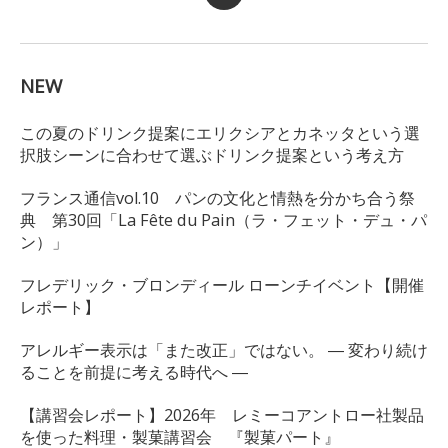
NEW
この夏のドリンク提案にエリクシアとカネッタという選
択肢シーンに合わせて選ぶドリンク提案という考え方
フランス通信vol.10 パンの文化と情熱を分かち合う祭
典 第30回「La Fête du Pain（ラ・フェット・デュ・パ
ン）」
フレデリック・ブロンディール ローンチイベント【開催
レポート】
アレルギー表示は「また改正」ではない。 ― 変わり続け
ることを前提に考える時代へ ―
【講習会レポート】2026年 レミーコアントロー社製品
を使った料理・製菓講習会 『製菓パート』