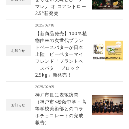
マレナ オ コアントロー
2.5°新発売
2025/02/18
【新商品発売】100％植
物由来の次世代プラン
トベースバターが日本
お知らせ
上陸！ビーベターマイ
フレンド「プラントベ
ースバター ブロック
2.5kg」新発売！
2025/02/05
神戸市長に表敬訪問
（神戸市×松蔭中学・高
お知らせ
等学校美術部とのコラ
ボチョコレートの完成
報告）