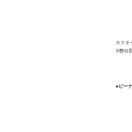
カスタ
※弊社
●ピー