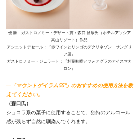
優 勝、ガストロノミー・デザート賞：森口 昌康氏（ホテルアソシア
高山リゾート）作品
アシエットデセール：『赤ワインとリンゴのデクリネゾン サングリ
ア風』
ガストロノミー・ジェラート：『朴葉味噌とフォアグラのアイスマカ
ロン』
―「マウントゲイラム55°」のおすすめの使用方法を教
えてください。
（森口氏）
ショコラ系の菓子に使用することで、独特のアルコール
感が残らず自然に馴染んでくれます。