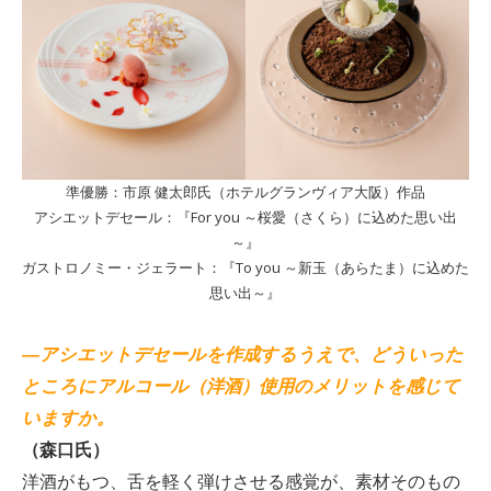
準優勝：市原 健太郎氏（ホテルグランヴィア大阪）作品
アシエットデセール：『For you ～桜愛（さくら）に込めた思い出
～』
ガストロノミー・ジェラート：『To you ～新玉（あらたま）に込めた
思い出～』
―アシエットデセールを作成するうえで、どういった
ところにアルコール（洋酒）使用のメリットを感じて
いますか。
（森口氏）
洋酒がもつ、舌を軽く弾けさせる感覚が、素材そのもの