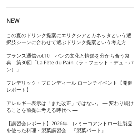
NEW
この夏のドリンク提案にエリクシアとカネッタという選
択肢シーンに合わせて選ぶドリンク提案という考え方
フランス通信vol.10 パンの文化と情熱を分かち合う祭
典 第30回「La Fête du Pain（ラ・フェット・デュ・パ
ン）」
フレデリック・ブロンディール ローンチイベント【開催
レポート】
アレルギー表示は「また改正」ではない。 ― 変わり続け
ることを前提に考える時代へ ―
【講習会レポート】2026年 レミーコアントロー社製品
を使った料理・製菓講習会 『製菓パート』