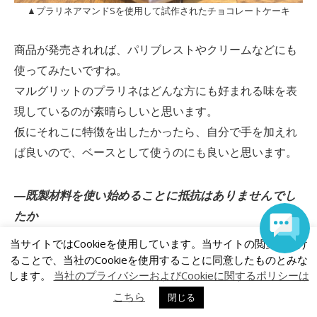
▲プラリネアマンドSを使用して試作されたチョコレートケーキ
商品が発売されれば、パリブレストやクリームなどにも
使ってみたいですね。
マルグリットのプラリネはどんな方にも好まれる味を表
現しているのが素晴らしいと思います。
仮にそれこに特徴を出したかったら、自分で手を加えれ
ば良いので、ベースとして使うのにも良いと思います。
―既製材料を使い始めることに抵抗はありませんでし
たか
抵抗はありませんでした。
当サイトではCookieを使用しています。当サイトの閲覧を続け
というのも私は、マルグリットが主催するトレーニング
ることで、当社のCookieを使用することに同意したものとみな
します。
当社のプライバシーおよびCookieに関するポリシーは
（フランス）に参加した事があり、実際にそこで商品が
こちら
製造されているのを拝見しました。
閉じる