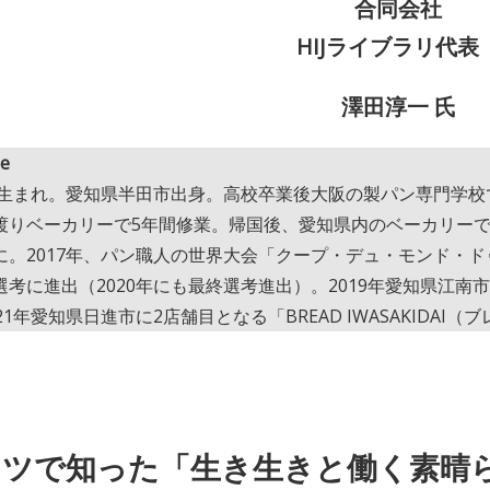
合同会社
HIJライブラリ代
澤田淳一 氏
le
0年生まれ。愛知県半田市出身。高校卒業後大阪の製パン専門学校で
渡りベーカリーで5年間修業。帰国後、愛知県内のベーカリーで9
に。2017年、パン職人の世界大会「クープ・デュ・モンド・
選考に進出（2020年にも最終選考進出）。2019年愛知県江
21年愛知県日進市に2店舗目となる「BREAD IWASAKIDA
イツで知った「生き生きと働く素晴