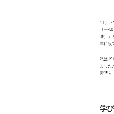
“HI
リー4.
味）」
年に設
私は1
ました
素晴ら
学