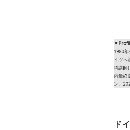
▼Profi
198
イツへ
科講師
内最終
ン。20
ド