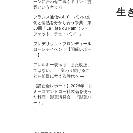
ーンに合わせて選ぶドリンク提
案という考え方
生
フランス通信vol.10 パンの文
化と情熱を分かち合う祭典 第
30回「La Fête du Pain（ラ・
フェット・デュ・パン）」
フレデリック・ブロンディール
ローンチイベント【開催レポー
ト】
アレルギー表示は「また改正」
ではない。 ― 変わり続けるこ
とを前提に考える時代へ ―
【講習会レポート】2026年 レ
ミーコアントロー社製品を使っ
た料理・製菓講習会 『製菓パ
ート』