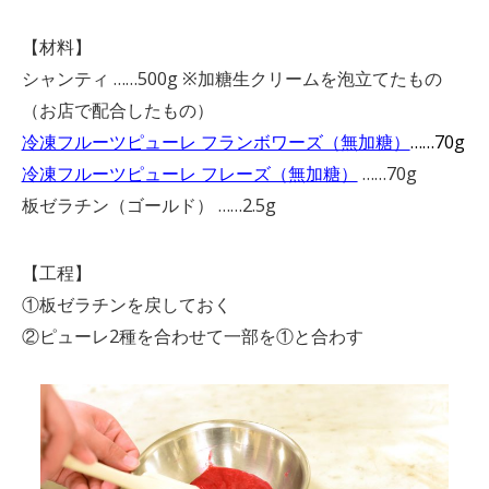
【材料】
シャンティ ……500g ※加糖生クリームを泡立てたもの
（お店で配合したもの）
冷凍フルーツピューレ フランボワーズ（無加糖）
……70g
冷凍フルーツピューレ フレーズ（無加糖）
……70g
板ゼラチン（ゴールド） ……2.5g
【工程】
①板ゼラチンを戻しておく
②ピューレ2種を合わせて一部を①と合わす