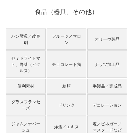
食品（器具、その他）
パン酵母／改良
フルーツ／マロ
オリーヴ製品
剤
ン
セミドライトマ
ト、野菜（ピク
チョコレート類
ナッツ加工品
ルス）
便利素材
糖類
半製品／完成品
グラスフランセ
ドリンク
デコレーション
ーズ
ジャム／ナパー
塩／ビネガー／
洋酒／エキス
ジュ
マスタードなど