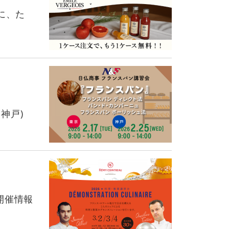
に、た
神戸)
開催情報