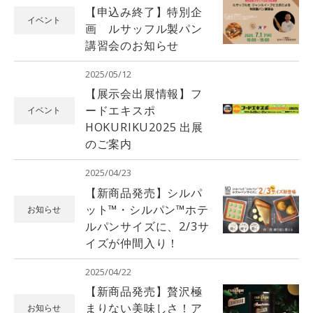
【申込み終了】特別企
イベント
画 ルサッフル製パン
講習会のお知らせ
2025/05/12
【展示会出展情報】フ
ードエキスポ
イベント
HOKURIKU2025 出展
のご案内
2025/04/23
【新商品発売】シルパ
ット™️・シルパン™️ホテ
お知らせ
ルパンサイズに、2/3サ
イズが仲間入り！
2025/04/22
【新商品発売】贅沢極
まりない美味しさ！ア
お知らせ