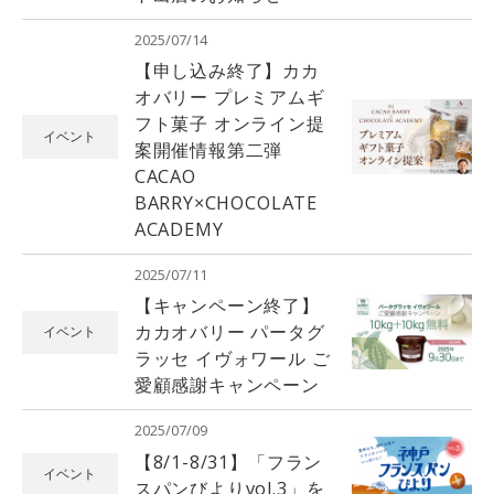
2025/07/14
【申し込み終了】カカ
オバリー プレミアムギ
フト菓子 オンライン提
イベント
案開催情報第二弾
CACAO
BARRY×CHOCOLATE
ACADEMY
2025/07/11
【キャンペーン終了】
カカオバリー パータグ
イベント
ラッセ イヴォワール ご
愛顧感謝キャンペーン
2025/07/09
【8/1-8/31】「フラン
イベント
スパンびよりvol.3」を