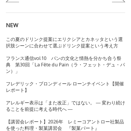
NEW
この夏のドリンク提案にエリクシアとカネッタという選
択肢シーンに合わせて選ぶドリンク提案という考え方
フランス通信vol.10 パンの文化と情熱を分かち合う祭
典 第30回「La Fête du Pain（ラ・フェット・デュ・パ
ン）」
フレデリック・ブロンディール ローンチイベント【開催
レポート】
アレルギー表示は「また改正」ではない。 ― 変わり続け
ることを前提に考える時代へ ―
【講習会レポート】2026年 レミーコアントロー社製品
を使った料理・製菓講習会 『製菓パート』