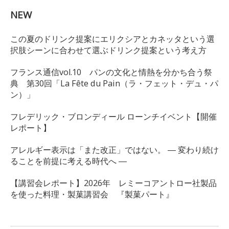
NEW
この夏のドリンク提案にエリクシアとカネッタという選
択肢シーンに合わせて選ぶドリンク提案という考え方
フランス通信vol.10 パンの文化と情熱を分かち合う祭
典 第30回「La Fête du Pain（ラ・フェット・デュ・パ
ン）」
フレデリック・ブロンディール ローンチイベント【開催
レポート】
アレルギー表示は「また改正」ではない。 ― 変わり続け
ることを前提に考える時代へ ―
【講習会レポート】2026年 レミーコアントロー社製品
を使った料理・製菓講習会 『製菓パート』