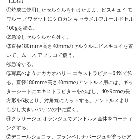
【工程】
①焼成に使用したセルクルを付けたまま、ビスキュイ モ
ワルー ノワゼットにクロカン キャラメルフルールドセル
100gを塗る。
②急冷しセルクルから外す。
③直径180mm×高さ40mmのセルクルにビスキュイを置
いて、ムース アブリコで覆う。
④急冷する。
⑤写真のようにカカオバリー エキストラビター64%で飾
る。直径180mm×高さ40mmのアントルメ用には、ギッ
ターシートにエキストラビターをのばし、40×9cmの長
方形を6枚とり、対角線にカットする。アントルメより
も少し大きいバケツの中に置く。
⑥グラサージュ オランジュでアントルメ全体をコーティ
ングする。
⑦デコールショコラ、フランベしナパージュを塗ったア