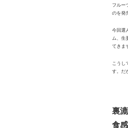
フルー
のを発
今回選
ム、生
てきま
こうし
す。だ
裏漉
食