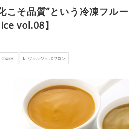
進化こそ品質”という冷凍フルーツ
ice vol.08】
s choice
レ ヴェルジェ ボワロン