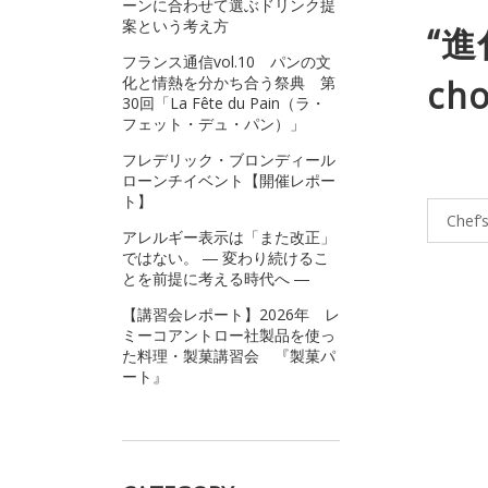
ーンに合わせて選ぶドリンク提
案という考え方
“
フランス通信vol.10 パンの文
化と情熱を分かち合う祭典 第
cho
30回「La Fête du Pain（ラ・
フェット・デュ・パン）」
フレデリック・ブロンディール
ローンチイベント【開催レポー
ト】
Chef’
アレルギー表示は「また改正」
ではない。 ― 変わり続けるこ
とを前提に考える時代へ ―
【講習会レポート】2026年 レ
ミーコアントロー社製品を使っ
た料理・製菓講習会 『製菓パ
ート』