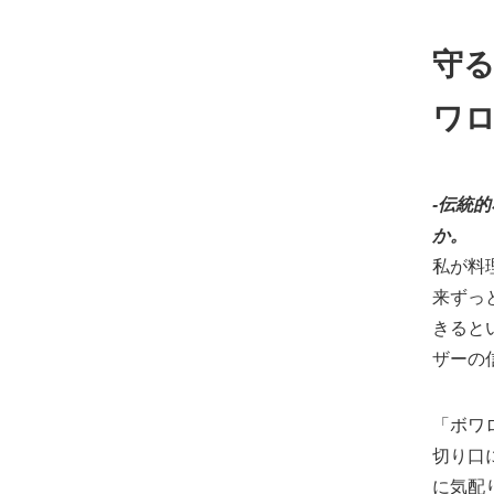
守る
ワ
‐伝統
か。
私が料
来ずっ
きると
ザーの
「ボワ
切り口
に気配