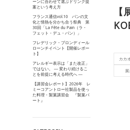
ーンに合わせて選ぶドリンク提
案という考え方
【
フランス通信vol.10 パンの文
化と情熱を分かち合う祭典 第
K
30回「La Fête du Pain（ラ・
フェット・デュ・パン）」
フレデリック・ブロンディール
ローンチイベント【開催レポー
ト】
カカ
アレルギー表示は「また改正」
ではない。 ― 変わり続けるこ
展
とを前提に考える時代へ ―
【講習会レポート】2026年 レ
ミーコアントロー社製品を使っ
た料理・製菓講習会 『製菓パ
ート』