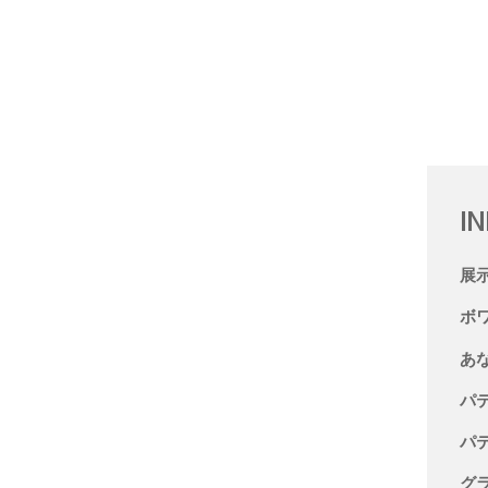
I
展
ボ
あ
パ
パ
グ