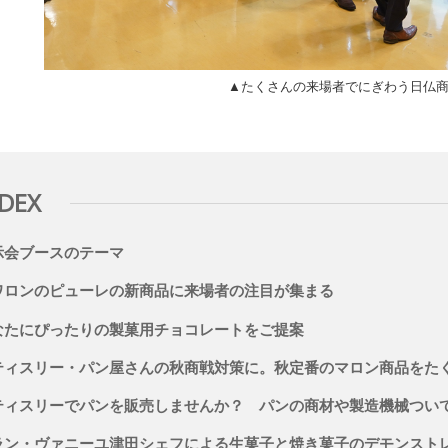
▲たくさんの来場者でにぎわう日仏
NDEX
示会ブースのテーマ
ワロンのピューレの新商品に来場者の注目が集まる
なたにぴったりの製菓用チョコレートをご提案
ティスリー・パン屋さんの秋商戦対策に。秋定番のマロン商品をた
ティスリーでパンを販売しませんか？ パンの商材や製造機械つい
ラン・ヴァニーユ津田シェフによる生菓子と焼き菓子のデモンスト