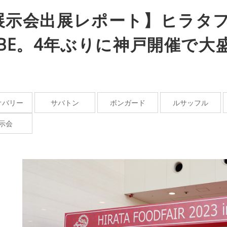
展示会出展レポート】ヒラタフー
OBE。4年ぶりに神戸開催で大
オバリー
サバトン
ボンガード
ルサッフル
示会