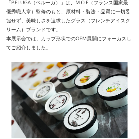
「
BELUGA（ベルーガ
）」
は、M.O.F（フランス国家最
優秀職人章）監修のもと、原材料・製法・品質に一切妥
協せず、美味しさを追求したグラス
（フレンチ
アイスク
リーム
）ブランドです。
本展示会では、
カップ形状でのOEM展開
にフォーカスし
てご紹介しました。